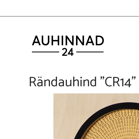
Skip
to
content
Rändauhind ”CR14”